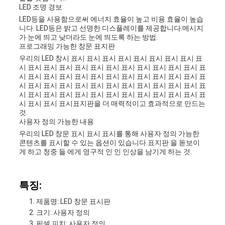
LED 조명 경보
LED등을 사용함으로써 에너지 효율이 높고 비용 효율이 높습
니다. LED등은 밝고 선명한 디스플레이를 제공합니다.메시지
가 눈에 띄고 낮더라도 눈에 띄도록 하는 방법.
프로그래밍 가능한 창문 표지판
우리의 LED 창시 표시 표시 표시 표시 표시 표시 표시 표시 표
시 표시 표시 표시 표시 표시 표시 표시 표시 표시 표시 표시 표
시 표시 표시 표시 표시 표시 표시 표시 표시 표시 표시 표시 표
시 표시 표시 표시 표시 표시 표시 표시 표시 표시 표시 표시 표
시 표시 표시 표시 표시 표시 표시 표시 표시 표시 표시 표시 표
시 표시 표시 표시표지판을 더 매력적이고 효과적으로 만드는
것.
사용자 정의 가능한 내용
우리의 LED 창문 표시 표시 표시를 통해 사용자 정의 가능한
콘텐츠를 표시할 수 있는 옵션이 있습니다.표지판 을 돋보이
게 하고 청중 들 에게 영구적 인 인 인상을 남기게 하는 것.
특징:
제품명: LED 창문 표시판
크기: 사용자 정의
픽셀 피치: 사용자 정의