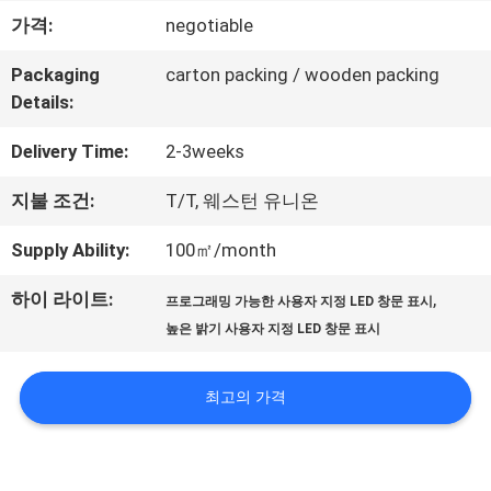
리
가격:
negotiable
에
Packaging
carton packing / wooden packing
대
Details:
하
Delivery Time:
2-3weeks
여
지불 조건:
T/T, 웨스턴 유니온
Supply Ability:
100㎡/month
공
하이 라이트:
,
프로그래밍 가능한 사용자 지정 LED 창문 표시
장
높은 밝기 사용자 지정 LED 창문 표시
여
최고의 가격
행