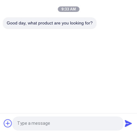
끌었습니다
9:33 AM
RGB 풀 컬러 두 면은 스크롤링 패널 야외 비디오 화면을 이끌었습
Good day, what product are you looking for?
니다
모든
야외 디지털 주도하
LED 상품진열 신호
는 신호
유적지 주도하는 신
프로그램 가능한 스
호
크롤링 주도하는 신
호
실내 조정 LED 스크
옥외 조정 발광 다이
린
오드 표시
앞 서비스는 화면을 
실내 임대료 LED 스
견적 요청
이끌었습니다
크린