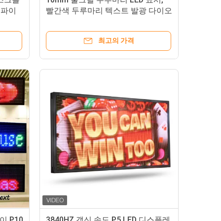
이파이
빨간색 두루마리 텍스트 발광 다이오
드 표시
최고의 가격
이 P10
3840HZ 갱신 속도 P5 LED 디스플레