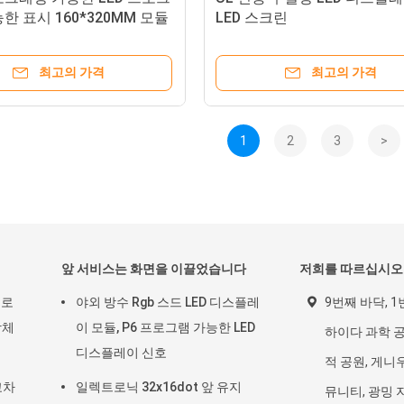
한 표시 160*320MM 모듈
LED 스크린
롤 표시 P10 RGB
최고의 가격
최고의 가격
1
2
3
>
앞 서비스는 화면을 이끌었습니다
저희를 따르십시오
으로
야외 방수 Rgb 스드 LED 디스플레
9번째 바닥, 1
방체
이 모듈, P6 프로그램 가능한 LED
하이다 과학 공
디스플레이 신호
적 공원, 게니우
교차
일렉트로닉 32x16dot 앞 유지
뮤니티, 광밍 지