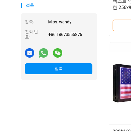
텍스트 영
접촉
한 256
하는 신
접촉:
Miss. wendy
전화 번
+86 18673555876
호:
접촉