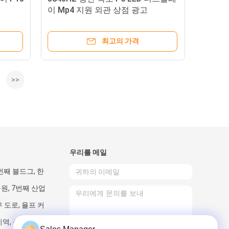
이 Mp4 지원 외관 상점 광고
최고의 가격
>>
우리를 메일
번째 블드그, 한
원, 7번째 산업
 도로, 율프 커
역, 센즈헨, 중