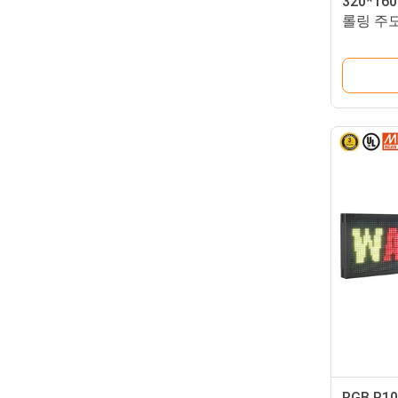
320*1
롤링 주도
스플레이
RGB P