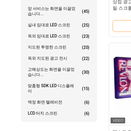
상점 광고
릴 스크롤
앞 서비스는 화면을 이끌었
(45)
습니다...
실내 임대료 LED 스크린
(25)
옥외 임대료 LED 스크린
(23)
지도된 투명한 스크린
(20)
옥외 지도된 광고 전시
(22)
고해상도는 화면을 이끌었
(30)
습니다...
맞춤형 SDK LED 디스플레
(15)
이
액정 화면 텔레비전
(6)
LCD 터치 스크린
(6)