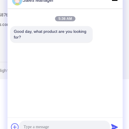
Sales Manager
보내십시오
5876
5:36 AM
s.com
Good day, what product are you looking 
for?
ghts Reserved.