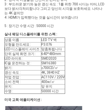
3 : 부드러운 밝기와 높은 갱신 속도 : 1를 위한 700 시디는 미터, LCD
인
보다 밝사각처리합니다 그리고 당신의 시각을 보호하세요. 나타나
는 4K 결의안
용
4 : HDMI가 입력했다는 것을 실시간이 보여줍니다
5 : 장기간 수명 시간 : 50000 시간
문
실내 웨딩 디스플레이를 위한 스펙 :
을
상품 이름 :
LED TV 벽
모형을 만드세요 :
P3.076
요
LED 디스플레이 사이즈 :
맞춤화됩니다
단위 실제 화면 크기 :
640*480mm
구
LED 라이트 :
SMD2020
IC을 운전하는 것 :
SM16380
하
밝기 :
≥700CD/㎡
갱신 속도 :
4K, 3840 HZ
세
작업 전압 :
AC110V / 220V
소비 전력 :
400w/㎡
요
유지 :
앞 유지
수명 :
50000 시간
미국 교회 애플리케이션 :
사