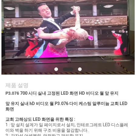
관
리
연
락
주
세
제품 설명
요
P3.076
700 시디 실내 고정된 LED 화면 HD 비디오 월 앞 유지
앞 유지 실내 hD 비디오 월 P3.076 다이 케스팅 알루미늄 교회 LED
화면
뉴
교회 고해상도 LED 화면을 위한 특징 :
스
1 : 앞 설치 설계가 일 페이지로서 설치, 인테르그레트 LED 디스플레
이와 벽을 하기 위해 구조 비용을 절감합니다.
2 : 강자석 어셈블링, 안전하고 편리한 유지