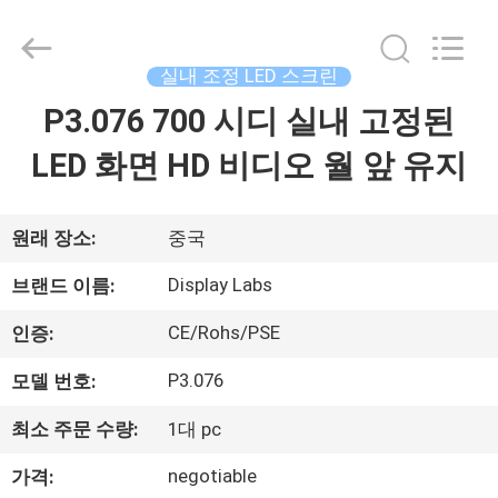
©
2021
-
2026
Display
실내 조정 LED 스크린
Labs
LED
P3.076 700 시디 실내 고정된
집
Co.,Ltd.
All
Rights
LED 화면 HD 비디오 월 앞 유지
Reserved.
제
품
원래 장소:
중국
Display Labs
브랜드 이름:
VR
CE/Rohs/PSE
인증:
쇼
P3.076
모델 번호:
우
최소 주문 수량:
1대 pc
리
negotiable
가격: