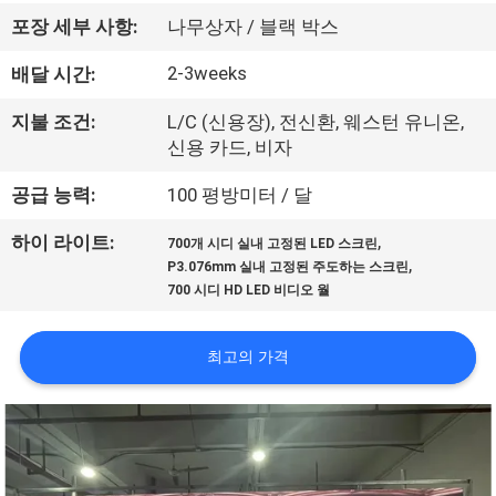
에
포장 세부 사항:
나무상자 / 블랙 박스
대
2-3weeks
배달 시간:
하
지불 조건:
L/C (신용장), 전신환, 웨스턴 유니온,
신용 카드, 비자
여
공급 능력:
100 평방미터 / 달
공
,
하이 라이트:
700개 시디 실내 고정된 LED 스크린
,
P3.076mm 실내 고정된 주도하는 스크린
장
700 시디 HD LED 비디오 월
여
최고의 가격
행
품
질