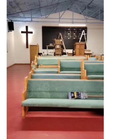
이
트
맵
PRIVACY
POLICY