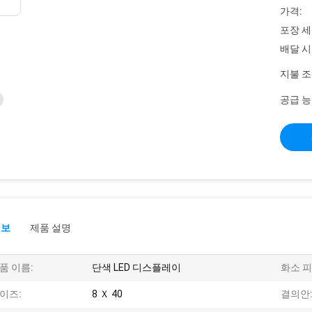
가격:
포장 세
배달 시
지불 조
공급 능
정보
제품 설명
품 이름:
단색 LED 디스플레이
화소 피
이즈:
8 Ｘ 40
결의안