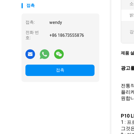
소
접촉
밝
접촉:
wendy
강
전화 번
+86 18673555876
호:
제품 
광고를
접촉
전통적
플리케
원합니
P10 
1 :
그것은