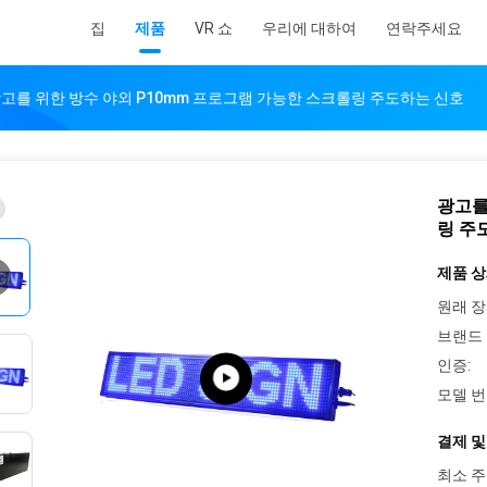
집
제품
VR 쇼
우리에 대하여
연락주세요
고를 위한 방수 야외 P10mm 프로그램 가능한 스크롤링 주도하는 신호
광고를
링 주
제품 상
원래 장
브랜드 
인증:
모델 번
결제 및
최소 주