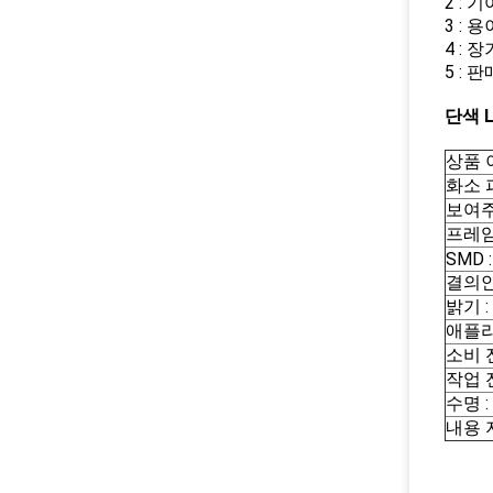
2 : 
3 :
4 : 
5 : 
단색 
상품 이
화소 피
보여주
프레임
SMD :
결의안
밝기 :
애플리
소비 전
작업 전
수명 :
내용 지