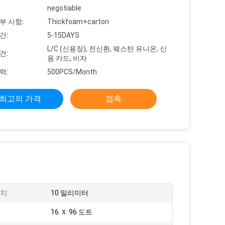
negotiable
부 사항:
Thickfoam+carton
간:
5-15DAYS
L/C (신용장), 전신환, 웨스턴 유니온, 신
건:
용 카드, 비자
력:
500PCS/Month
최고의 가격
접촉
치:
10 밀리미터
:
16 Ｘ 96 도트