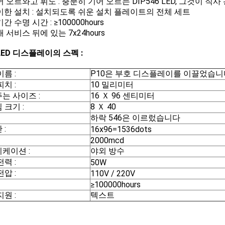
기어 오르와고 휘도 : 충분히 기어 오르는 DIP546 LED, 그것이 직
 용이한 설치 : 설치되도록 쉬운 설치 플레이트의 전체 세트
장기간 수명 시간 : ≥100000hours
판매 서비스 뒤에 있는 7x24hours
LED 디스플레이의 스펙 :
름 :
P10은 부호 디스플레이를 이끌었습니
치 :
10 밀리미터
는 사이즈 :
16 Ｘ 96 센티미터
 크기 :
8 Ｘ 40
하락 546은 이르렀습니다
 :
16x96=1536dots
2000mcd
케이션 :
야외 방수
력 :
50W
압 :
110V / 220V
≥100000hours
원 :
텍스트