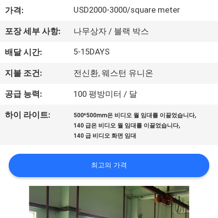
에
USD2000-3000/square meter
가격:
대
포장 세부 사항:
나무상자 / 블랙 박스
하
5-15DAYS
배달 시간:
여
지불 조건:
전신환, 웨스턴 유니온
공급 능력:
100 평방미터 / 달
공
,
하이 라이트:
500*500mm은 비디오 월 임대를 이끌었습니다
장
,
140 급은 비디오 월 임대를 이끌었습니다
140 급 비디오 화면 임대
여
행
최고의 가격
품
질