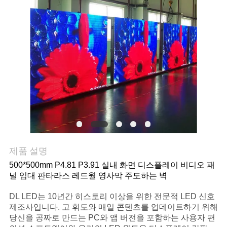
관
리
연
락
주
세
제품 설명
요
500*500mm P4.81 P3.91 실내 화면 디스플레이 비디오 패
널 임대 판타라스 레드월 영사막 주도하는 벽
뉴
DL LED는 10년간 히스토리 이상을 위한 전문적 LED 신호
스
제조사입니다. 고 휘도와 매일 콘텐츠를 업데이트하기 위해
당신을 공짜로 만드는 PC와 앱 버전을 포함하는 사용자 편