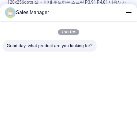
128x256dots 실내 임대 주도하는 스크린 P3.91 P4.81 이음새가
없는 짜집기
Sales Manager
풀 컬러 작은 피치 실내 임대 LED 디스플레이 화면 P3.91mm
7:41 PM
무대를 위한 P3.91mm 실내 임대 주도하는 스크린은
250x250mm을 보여줍니다
Good day, what product are you looking for?
모든
야외 디지털 주도하
LED 상품진열 신호
는 신호
유적지 주도하는 신
프로그램 가능한 스
호
크롤링 주도하는 신
호
실내 조정 LED 스크
옥외 조정 발광 다이
린
오드 표시
앞 서비스는 화면을 
실내 임대료 LED 스
이끌었습니다
크린