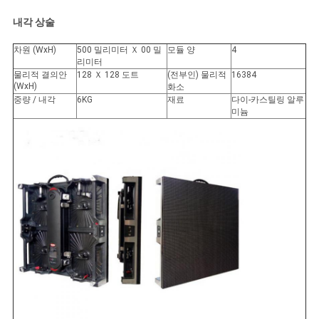
이
내각 상술
트
차원 (WxH)
500 밀리미터 Ｘ 00 밀
모듈 양
4
리미터
맵
물리적 결의안
128 Ｘ 128 도트
(전부인) 물리적
16384
(WxH)
화소
중량 / 내각
6KG
재료
다이-카스틸링 알루
PRIVACY
미늄
POLICY