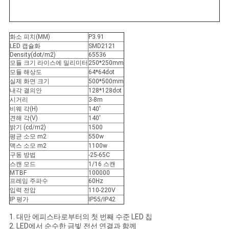
화소 피치(MM)
P3.91
LED 캡슐화
SMD2121
Density(dot/m2)
65536
모듈 크기 라이스에 밀리미터
250*250mm
모듈 해상도
64*64dot
실제 화면 크기
500*500mm
내각 결의안
128*128dot
시거리
3-8m
비웨 각(H)
140'
견해 각(V)
140'
밝기 (cd/m2)
1500
평균 소모 m2
550w
맥스 소모 m2
1100w
구동 방법
-25-65C
스캔 모드
1/16 스캔
MTBF
100000
프레임 주파수
60Hz
입력 전압
110-220V
IP 평가
IP55/IP42
1. 대만 에피스타로부터의 첫 번째 수준 LED 칩
2. LED에서 순수한 금빛 전선 연결과 함께