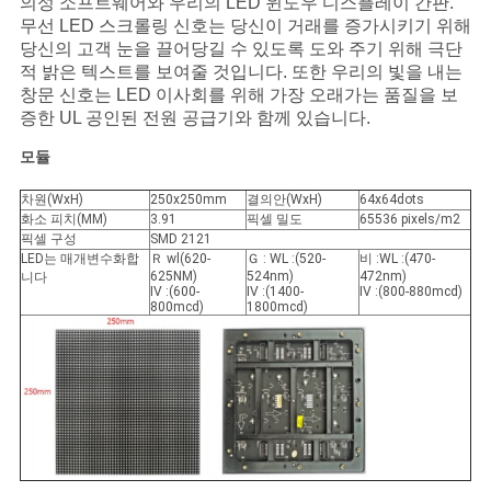
의성 소프트웨어와 우리의 LED 윈도우 디스플레이 간판.
무선 LED 스크롤링 신호는 당신이 거래를 증가시키기 위해
인
당신의 고객 눈을 끌어당길 수 있도록 도와 주기 위해 극단
적 밝은 텍스트를 보여줄 것입니다. 또한 우리의 빛을 내는
용
창문 신호는 LED 이사회를 위해 가장 오래가는 품질을 보
증한 UL 공인된 전원 공급기와 함께 있습니다.
문
모듈
을
차원(WxH)
250x250mm
결의안(WxH)
64x64dots
요
화소 피치(MM)
3.91
픽셀 밀도
65536 pixels/m2
픽셀 구성
SMD 2121
구
LED는 매개변수화합
Ｒ wl(620-
Ｇ : WL :(520-
비 :WL :(470-
625NM)
524nm)
472nm)
니다
IV :(600-
IV :(1400-
IV :(800-880mcd)
하
800mcd)
1800mcd)
세
요
사