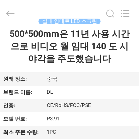
©
2021
-
2026
Display
실내 임대료 LED 스크린
Labs
LED
500*500mm은 11년 사용 시간
집
Co.,Ltd.
All
Rights
으로 비디오 월 임대 140 도 시
Reserved.
제
야각을 주도했습니다
품
원래 장소:
중국
VR
DL
브랜드 이름:
쇼
CE/RoHS/FCC/PSE
인증:
P3.91
모델 번호:
우
리
1PC
최소 주문 수량: