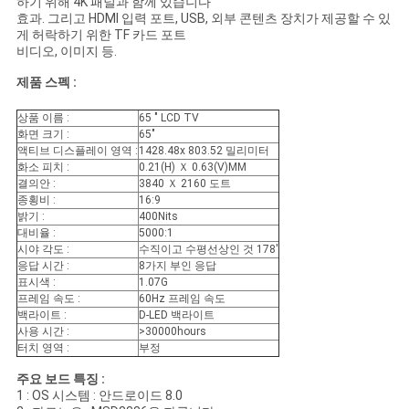
하기 위해 4K 패널과 함께 있습니다
효과. 그리고 HDMI 입력 포트, USB, 외부 콘텐츠 장치가 제공할 수 있
인
게 허락하기 위한 TF 카드 포트
비디오, 이미지 등.
용
제품 스펙 :
문
상품 이름 :
65 " LCD TV
화면 크기 :
65"
을
액티브 디스플레이 영역 :
1428.48x 803.52 밀리미터
화소 피치 :
0.21(H) Ｘ 0.63(V)MM
요
결의안 :
3840 Ｘ 2160 도트
종횡비 :
16:9
구
밝기 :
400Nits
대비율 :
5000:1
하
시야 각도 :
수직이고 수평선상인 것 178'
응답 시간 :
8가지 부인 응답
세
표시색 :
1.07G
프레임 속도 :
60Hz 프레임 속도
백라이트 :
D-LED 백라이트
요
사용 시간 :
>30000hours
터치 영역 :
부정
주요 보드 특징 :
사
1 : OS 시스템 : 안드로이드 8.0