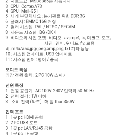
2 : 자르느요 : MSD8386은 자릅니다
이
3 : CPU : CortexA73
4 : GPU : Mail-G51
트
5 : 세게 부딪치세요 : 본기판을 위한 DDR 3G
6 : 플래시 : EMMC 16G 저장
7 : 컬러 시스템 : PAL / NTSC / SECAM
맵
8 : 사운드 시스템 : BG /DK /I
9 : 비디오와 사진 포맷 : 비디오 : avi,mp4, ts, 마코프, 모프,
사진 : 연비, 위머프, fiv, 르음
PRIVACY
비, m4a/aac,jpg/jpeg,bmp,png,txt 기타 등등.
10 : 시스템 업데이트 : USB 업데이트
POLICY
11 : 시스템 언어 : 영어 / 중국
오디오 특성 :
의장 전원 출력 : 2 PC 10W 스피커
전원 특징
1 : 전원 공급기 : AC 100V-240V 입력과 50-60 Hz
2 : 전력 절감 : 1W 이하
3 : 소비 전력 (와트) : 더 덜 than350W
입력 포트
1 : 1곳 pc HDMI 공항
2 : 2 PC USB 포트
3 : 1곳 pc LAN/RJ45 공항
4 : 1곳 pc TF 공항