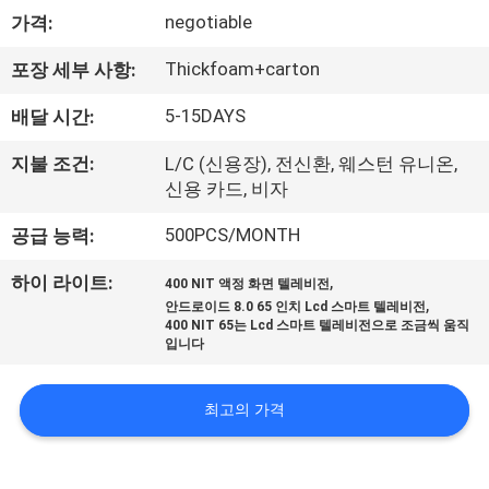
에
negotiable
가격:
대
Thickfoam+carton
포장 세부 사항:
하
5-15DAYS
배달 시간:
여
지불 조건:
L/C (신용장), 전신환, 웨스턴 유니온,
신용 카드, 비자
공
500PCS/MONTH
공급 능력:
장
,
하이 라이트:
400 NIT 액정 화면 텔레비전
,
안드로이드 8.0 65 인치 Lcd 스마트 텔레비전
여
400 NIT 65는 Lcd 스마트 텔레비전으로 조금씩 움직
입니다
행
최고의 가격
품
질