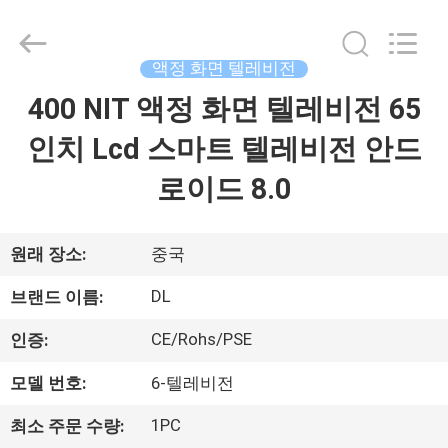
©
2021
-
2026
Display
액정 화면 텔레비전
Labs
LED
400 NIT 액정 화면 텔레비전 65
집
Co.,Ltd.
All
Rights
인치 Lcd 스마트 텔레비전 안드
Reserved.
제
로이드 8.0
품
원래 장소:
중국
VR
DL
브랜드 이름:
쇼
CE/Rohs/PSE
인증:
모델 번호:
6-텔레비전
우
리
1PC
최소 주문 수량: