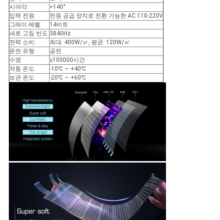
이
시야각:
>140°
입력 전원:
전원 공급 장치로 전환 가능한 AC 110-220V
트
그레이 레벨:
14비트
새로 고침 빈도:
3840Hz
전력 소비:
최대: 400W/㎡, 평균: 120W/㎡
맵
운전 유형:
공전
수명:
≥100000시간
작동 온도:
-10℃ ~ +40℃
PRIVACY
보관 온도:
-20℃ ~ +60℃
POLICY