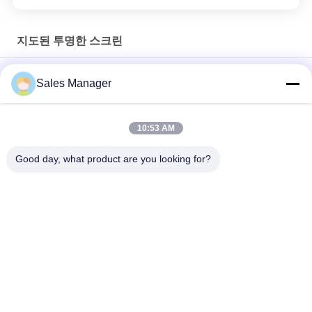
지도된 투명한 스크린
광고 영상 표시를 위한 무선 HDMI 1920MHz LED 유리벽
Sales Manager
SMD2121 P20mm은 글래스 월 광고를 위한 투명한 스크린을 이
끌었습니다
10:53 AM
4S 판매점을 위한 P15 글라스 투명한 LED 커튼 72 밀리미터 두께
Good day, what product are you looking for?
모든
야외 디지털 주도하
LED 상품진열 신호
는 신호
유적지 주도하는 신
프로그램 가능한 스
호
크롤링 주도하는 신
호
실내 조정 LED 스크
옥외 조정 발광 다이