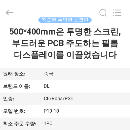
©
2021
-
2026
Display
지도된 투명한 스크린
Labs
LED
500*400mm은 투명한 스크린,
집
Co.,Ltd.
All
Rights
부드러운 PCB 주도하는 필름
Reserved.
제
디스플레이를 이끌었습니다
품
원래 장소:
중국
VR
DL
브랜드 이름:
쇼
CE/Rohs/PSE
인증:
P10-10
모델 번호:
우
리
1PC
최소 주문 수량: