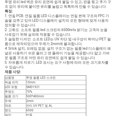
투명 유리 led 벽은 유리 표면에 쉽게 붙일 수 있고, 판을 찢고 추가 구
조 없이 유리에 붙이면 유리를 놀랍고 독특하게 만들 수 있습니다.
인
특징:
1: 연질 PCB: 연질 필름 LED 디스플레이는 연질 본체 구조와 FPC 기
용
술을 갖추고 있어 LED 디스플레이 설치의 모든 형태에 맞게 사용자
정의할 수 있습니다.
문
2: 고휘도: 소프트 필름 led 스크린의 6500nits 밝기는 고객의 눈을
사로잡기 위해 실외에 적용할 수 있습니다.
을
3: 슬림한 디자인: 소프트 LED는 UV 차단 및 내구성이 뛰어난 PET 필
름으로 제작되었으며 두께가 2mm에 불과합니다.
4: Sitck 설치, 프레임 없음: 설치 구조가 없는 필름 led 디스플레이 패
요
널은 사용하기 쉬운 플러그 앤 플레이 기능을 제공합니다.얇고 가벼
운 필름 구조로 어떤 유리 표면에도 쉽게 붙일 수 있습니다.
구
5: 자유롭게 자르기: LED 표시는 요구 사항에 따라 모든 크기로자를
수 있습니다.
하
제품 사양:
상품명:
투명 필름 LED 스크린
세
픽셀 피치:
10mm
LED 유형:
SMD1921
요
투명도:
70%
필름 크기:
500*400mm
두께:
2mm
재료:
안티 UV PET 및 AL
사
명도:
6500
설치:
반죽