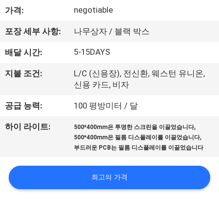
에
negotiable
가격:
대
포장 세부 사항:
나무상자 / 블랙 박스
하
5-15DAYS
배달 시간:
여
지불 조건:
L/C (신용장), 전신환, 웨스턴 유니온,
신용 카드, 비자
공
공급 능력:
100 평방미터 / 달
장
,
하이 라이트:
500*400mm은 투명한 스크린을 이끌었습니다
,
500*400mm은 필름 디스플레이를 이끌었습니다
여
부드러운 PCB는 필름 디스플레이를 이끌었습니다
행
최고의 가격
품
질