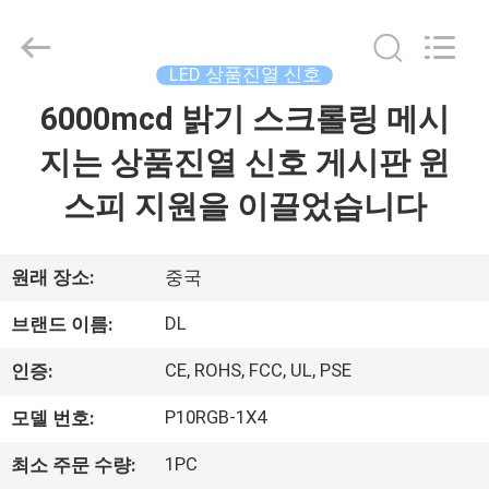
©
2021
-
2026
Display
LED 상품진열 신호
Labs
LED
6000mcd 밝기 스크롤링 메시
집
Co.,Ltd.
All
Rights
지는 상품진열 신호 게시판 윈
Reserved.
제
스피 지원을 이끌었습니다
품
원래 장소:
중국
VR
DL
브랜드 이름:
쇼
CE, ROHS, FCC, UL, PSE
인증:
P10RGB-1X4
모델 번호:
우
리
1PC
최소 주문 수량: