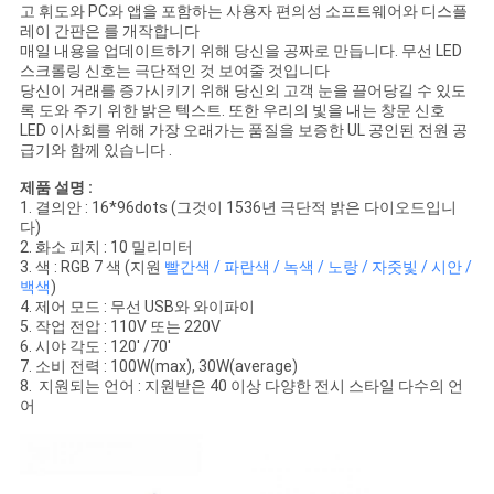
고 휘도와 PC와 앱을 포함하는 사용자 편의성 소프트웨어와 디스플
레이 간판은 를 개작합니다
인
매일 내용을 업데이트하기 위해 당신을 공짜로 만듭니다. 무선 LED
스크롤링 신호는 극단적인 것 보여줄 것입니다
용
당신이 거래를 증가시키기 위해 당신의 고객 눈을 끌어당길 수 있도
록 도와 주기 위한 밝은 텍스트. 또한 우리의 빛을 내는 창문 신호
문
LED 이사회를 위해 가장 오래가는 품질을 보증한 UL 공인된 전원 공
급기와 함께 있습니다 .
을
제품 설명 :
1. 결의안 : 16*96dots (그것이 1536년 극단적 밝은 다이오드입니
요
다)
2. 화소 피치 : 10 밀리미터
구
3. 색 : RGB 7 색 (지원
빨간색 / 파란색 / 녹색 / 노랑 / 자줏빛 / 시안 /
백색
)
하
4. 제어 모드 : 무선 USB와 와이파이
5. 작업 전압 : 110V 또는 220V
세
6. 시야 각도 : 120' /70'
7. 소비 전력 : 100W(max), 30W(average)
요
8. 지원되는 언어 : 지원받은 40 이상 다양한 전시 스타일 다수의 언
어
사