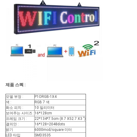
이
트
맵
PRIVACY
POLICY
제품 스펙 :
모델 부정 :
P1ORGB-1X4
색 :
RGB 7 색
화소 피치 :
10 밀리미터
보여주는 사이즈 :
16*128cm
프레임 크기 :
22*134*7.5cm (8.7 X52.7 X3 ")
결의안 :
16*128=2048dots
밝기
6000mcd/square 미터
LED 타입
SMD3535