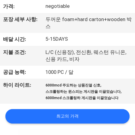
에
negotiable
가격:
대
포장 세부 사항:
두꺼운 foam+hard carton+wooden 박
스
하
5-15DAYS
배달 시간:
여
지불 조건:
L/C (신용장), 전신환, 웨스턴 유니온,
신용 카드, 비자
공
공급 능력:
1000 PC / 달
장
,
하이 라이트:
6000mcd 주도하는 상품진열 신호
여
,
스크롤링하는 윈스피는 게시판을 이끌었습니다
행
6000mcd 스크롤링하 게시판을 이끌었습니다
최고의 가격
품
질