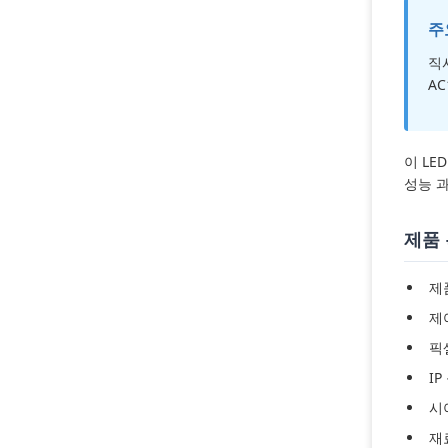
주
직
A
이 L
성능 과
제품
제
제
픽
I
시
재