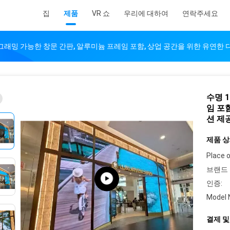
집
제품
VR 쇼
우리에 대하여
연락주세요
로그래밍 가능한 창문 간판, 알루미늄 프레임 포함, 상업 공간을 위한 유연한
수명 
임 포
션 제
제품 상
Place o
브랜드 
인증:
Model 
결제 및