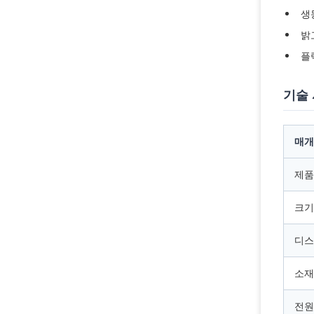
생
밝
플
기술
매개
제품
크기
디스
소재
전원