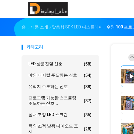
홈
제품 소개
맞춤형 SDK LED 디스플레이
수명 100 프
카테고리
LED 상품진열 신호
(58)
야외 디지털 주도하는 신호
(54)
유적지 주도하는 신호
(38)
프로그램 가능한 스크롤링
(37)
주도하는 신호...
실내 조정 LED 스크린
(36)
옥외 조정 발광 다이오드 표
(28)
시