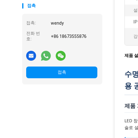
접촉
설
I
접촉:
wendy
전화 번
+86 18673555876
강
호:
제품 
수명
접촉
용 
제품
LED
술로 