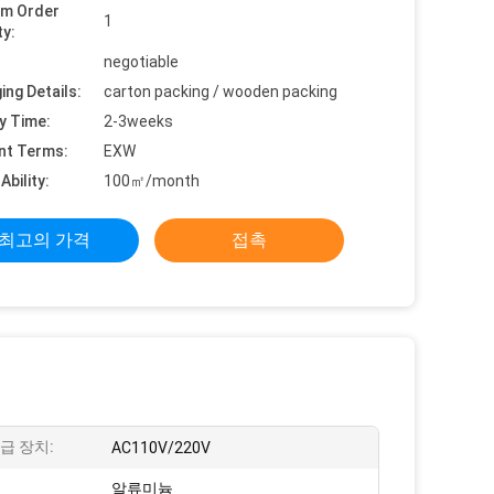
um Order
1
ty:
negotiable
ing Details:
carton packing / wooden packing
y Time:
2-3weeks
nt Terms:
EXW
Ability:
100㎡/month
최고의 가격
접촉
급 장치:
AC110V/220V
알류미늄