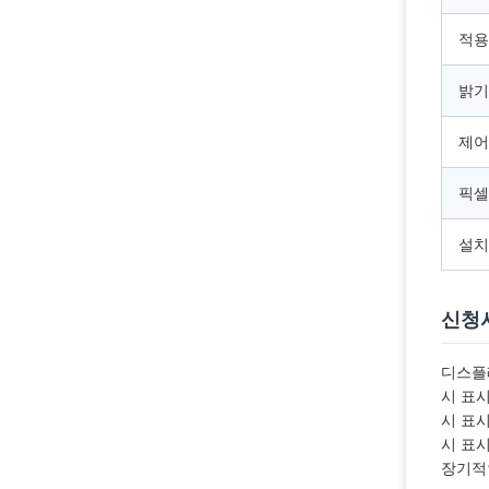
적용
밝기
제어
픽셀
설치
신청
디스플레
시 표시
시 표시
시 표
장기적