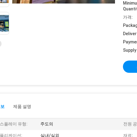
Minim
Quanti
가격:
Packag
Deliver
Payme
Supply 
정보
제품 설명
스플레이 유형:
주도의
전원 공
플리케이션:
실내/실외
재료: