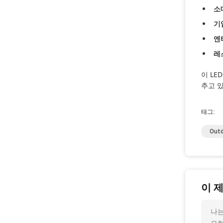
소
기
엔
레
이 LE
추고 
태그:
Outd
이 
나는