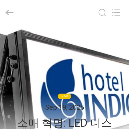
©
2021
-
2026
Display
Labs
LED
집
Co.,Ltd.
All
Rights
Reserved.
제
품
VR
쇼
NEWS
Sep 19, 2025
우
소매 혁명: LED 디스
리