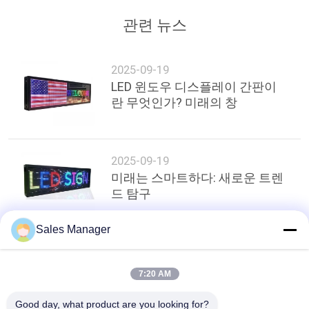
인
관련 뉴스
용
2025-09-19
문
LED 윈도우 디스플레이 간판이
란 무엇인가? 미래의 창
을
요
구
2025-09-19
미래는 스마트하다: 새로운 트렌
하
드 탐구
세
Sales Manager
요
상단
7:20 AM
사
Good day, what product are you looking for?