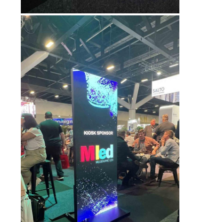
인
용
문
을
요
구
하
세
요
사