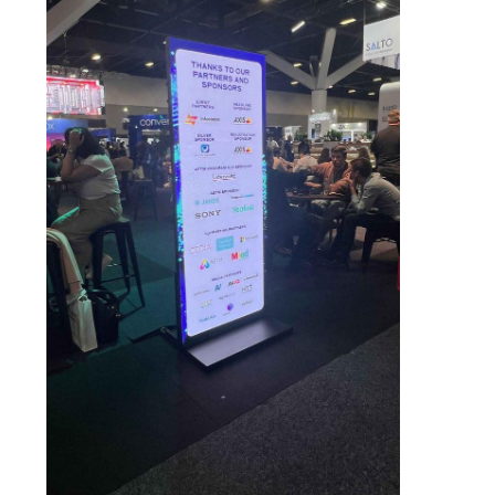
관
리
연
락
주
세
요
뉴
스