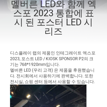
멜버른 LED와 함께 엑
에
스포 2023 통합에 표
대
시 된 포스터 LED 시
하
리즈
여
공
디스플레이 랩의 제품인 인테그레이트 엑스포
2023, 포스트 LED / KIOSK SPONSOR P2의 크
장
기는 768*1920mm입니다.
여
멜버른 LED (우리 고객) 은 제품을 후원했습니
다. 전시회에서 사용하기에 완벽합니다. 또한
행
전시실, 쇼핑 센터 등에서 사용할 수 있습니다.
품
질