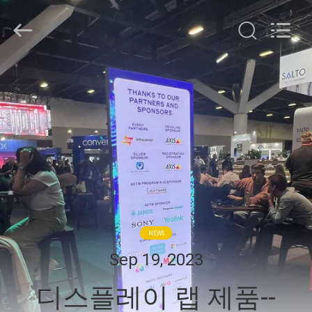
©
2021
-
2026
Display
Labs
LED
집
Co.,Ltd.
All
Rights
Reserved.
제
품
VR
쇼
NEWS
Sep 19, 2023
우
디스플레이 랩 제품--
리