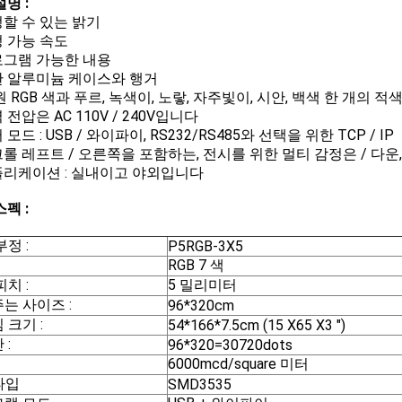
명 :
조정할 수 있는 밝기
정 가능 속도
프로그램 가능한 내용
강한 알루미늄 케이스와 행거
원 RGB 색과 푸르, 녹색이, 노랗, 자주빛이, 시안, 백색 한 개의 적
력 전압은 AC 110V / 240V입니다
어 모드 : USB / 와이파이, RS232/RS485와 선택을 위한 TCP / IP
스크롤 레프트 / 오른쪽을 포함하는, 전시를 위한 멀티 감정은 / 다
애플리케이션 : 실내이고 야외입니다
펙 :
정 :
P5RGB-3X5
RGB 7 색
치 :
5 밀리미터
는 사이즈 :
96*320cm
 크기 :
54*166*7.5cm (15 X65 X3 ")
 :
96*320=30720dots
6000mcd/square 미터
 타입
SMD3535