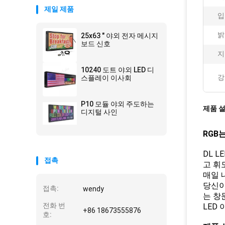
제일 제품
입
밝
25x63 " 야외 전자 메시지
보드 신호
지
10240 도트 야외 LED 디
강
스플레이 이사회
P10 모듈 야외 주도하는
제품 
디지털 사인
RGB
DL 
접촉
고 휘
매일 
당신이
접촉:
wendy
는 창
전화 번
LED
+86 18673555876
호: