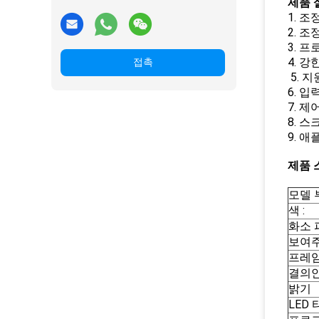
제품 설
1. 
2. 조
3. 
4. 
접촉
5. 지
6. 입
7. 제
8. 
9. 
제품 스
모델 부
색 :
화소 피
보여주
프레임
결의안
밝기
LED