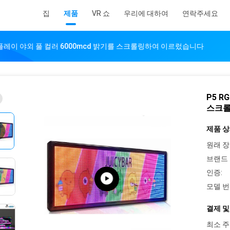
집
제품
VR 쇼
우리에 대하여
연락주세요
스플레이 야외 풀 컬러 6000mcd 밝기를 스크롤링하여 이르렀습니다
P5 R
스크롤
제품 상
원래 장
브랜드 
인증:
모델 번
결제 및
최소 주