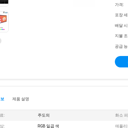
가격:
포장 세
배달 시
지불 조
공급 능
정보
제품 설명
료:
주도의
화소 피
상:
RGB 일곱 색
애플리