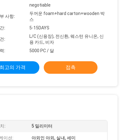
negotiable
두꺼운 foam+hard carton+wooden 박
부 사항:
스
간:
5-15DAYS
L/C (신용장), 전신환, 웨스턴 유니온, 신
건:
용 카드, 비자
력:
5000 PC / 달
최고의 가격
접촉
치:
5 밀리미터
케이션:
야외인 야외, 실내, 세미